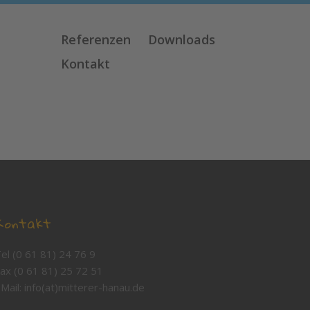
Referenzen
Downloads
Kontakt
Kontakt
el (0 61 81) 24 76 9
ax (0 61 81) 25 72 51
Mail: info(at)mitterer-hanau.de