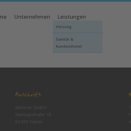
me
Unternehmen
Leistungen
Heizung
Sanitär &
Kundendienst
.
Anschrift
Mitterer GmbH
T
Ramsaystraße 18
F
63450 Hanau
e